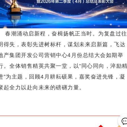
春潮涌动启新程，奋楫扬帆正当时。为复盘过
明得失，表彰先进树标杆，谋划未来启新篇，飞达
地产集团开发公司营销中心4月份总结大会如期举
行。全体销售精英共聚一堂，以“同心同向，淬励
进”为主题，回顾4月耕耘硕果，嘉奖奋进先锋，凝
聚起全力以赴向未来的磅礴力量。